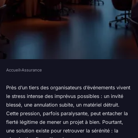
Accueil
›
Assurance
ASSURANCE
Sécurisez vos événements
Près d’un tiers des organisateurs d’événements vivent
le stress intense des imprévus possibles : un invité
avec une assurance
blessé, une annulation subite, un matériel détruit.
événementielle adaptée
Cette pression, parfois paralysante, peut entacher la
fierté légitime de mener un projet à bien. Pourtant,
Nora
•
19/05/2026 10:13
•
9 min de lecture
une solution existe pour retrouver la sérénité : la