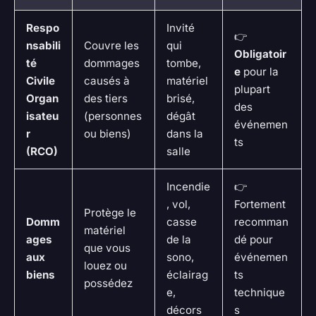
Respo
Invité
👉
nsabili
Couvre les
qui
Obligatoir
té
dommages
tombe,
e
pour la
Civile
causés à
matériel
plupart
Organ
des tiers
brisé,
des
isateu
(personnes
dégât
événemen
r
ou biens)
dans la
ts
(RCO)
salle
Incendie
👉
, vol,
Fortement
Protège le
Domm
casse
recomman
matériel
ages
de la
dé pour
que vous
aux
sono,
événemen
louez ou
biens
éclairag
ts
possédez
e,
technique
décors
s