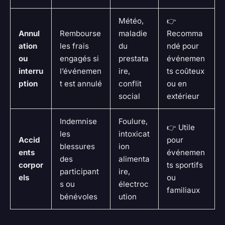
Météo,
👉
Annul
Rembourse
maladie
Recomma
ation
les frais
du
ndé pour
ou
engagés si
prestata
événemen
interru
l’événemen
ire,
ts coûteux
ption
t est annulé
conflit
ou en
social
extérieur
Indemnise
Foulure,
👉 Utile
les
intoxicat
Accid
pour
blessures
ion
ents
événemen
des
alimenta
corpor
ts sportifs
participant
ire,
els
ou
s ou
électroc
familiaux
bénévoles
ution