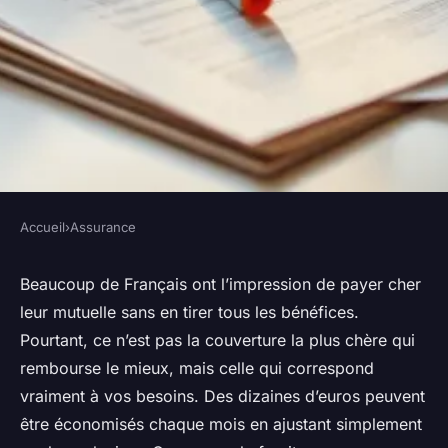
Accueil
›
Assurance
ASSURANCE
Meilleures astuces pour
Beaucoup de Français ont l’impression de payer cher
leur mutuelle sans en tirer tous les bénéfices.
maximiser les
Pourtant, ce n’est pas la couverture la plus chère qui
remboursements de votre
rembourse le mieux, mais celle qui correspond
mutuelle santé
vraiment à vos besoins. Des dizaines d’euros peuvent
être économisés chaque mois en ajustant simplement
Nora
•
06/05/2026 18:15
•
11 min de lecture