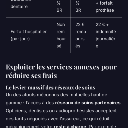
%
%
+ forfait
dentaire
BR
BR
prothèse
Non
22 €
22 € +
Forfait hospitalier
rem
remb
indemnité
(par jour)
bour
ours
journalièr
sé
és
e
Exploiter les services annexes pour
réduire ses frais
Le levier massif des réseaux de soins
Un des atouts méconnus des mutuelles haut de
gamme : l’accès à des
réseaux de soins partenaires
.
Opticiens, dentistes ou audioprothésistes acceptent
des tarifs négociés avec l’assureur, ce qui réduit
mécaniquement votre
reste à charge
. Par exemple,