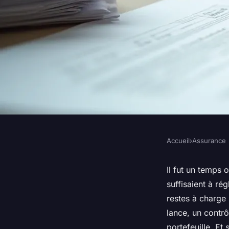
Accueil
›
Assurance
ASSURANCE
Optimiser votre mut
Il fut un temps 
suffisaient à ré
des remboursements
restes à charge
lance, un contrô
portefeuille. Et 