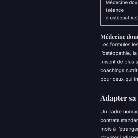
Médecine dou
(séance
d'ostéopathie)
Médecine douc
Les formules le
l’ostéopathie, l
misent de plus s
coachings nutrit
pour ceux qui in
Adapter sa 
Un cadre nomade
contrats standar
mois à l’étrange
s’avérer indispe