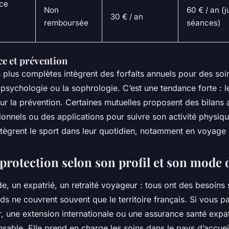
ce
Non
60 € / an (
30 € / an
remboursée
séances)
e et prévention
s plus complètes intègrent des forfaits annuels pour des s
a psychologie ou la sophrologie. C’est une tendance forte : 
ur la prévention. Certaines mutuelles proposent des bilans 
ionnels ou des applications pour suivre son activité physiq
tègrent le sport dans leur quotidien, notamment en voyage o
protection selon son profil et son mode 
, un expatrié, un retraité voyageur : tous ont des besoins 
ds ne couvrent souvent que le territoire français. Si vous pa
r, une extension internationale ou une assurance santé expat
nsable. Elle prend en charge les soins dans le pays d’accuei