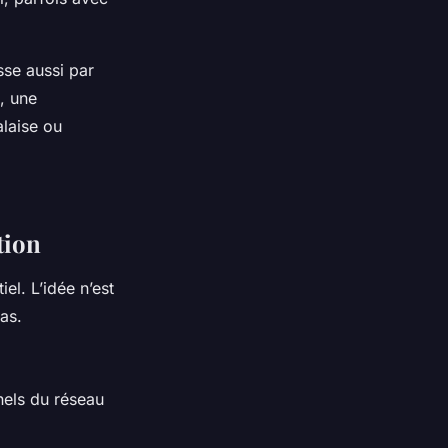
sse aussi par
, une
alaise ou
tion
iel. L’idée n’est
as.
nels du réseau