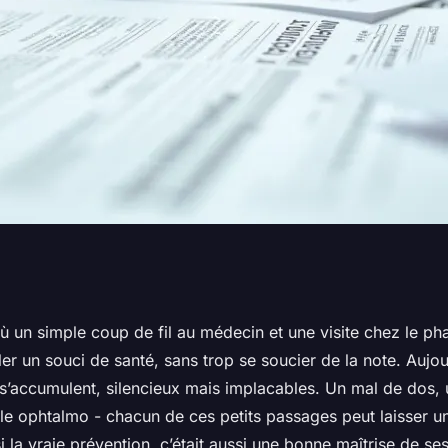
uelle santé pour
où un simple coup de fil au médecin et une visite chez le p
gler un souci de santé, sans trop se soucier de la note. Aujou
 efficaces
 s’accumulent, silencieux mais implacables. Un mal de dos, 
le ophtalmo - chacun de ces petits passages peut laisser un
si la vraie prévention, c’était aussi une bonne maîtrise de se