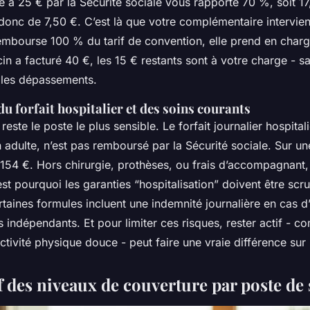
 à 25 € par la Sécurité sociale vous rapporte 70 %, soit 17
onc de 7,50 €. C’est là que votre complémentaire intervient
embourse 100 % du tarif de convention, elle prend en charg
in a facturé 40 €, les 15 € restants sont à votre charge - sa
 les dépassements.
u forfait hospitalier et des soins courants
 reste le poste le plus sensible. Le forfait journalier hospital
adulte, n’est pas remboursé par la Sécurité sociale. Sur u
154 €. Hors chirurgie, prothèses, ou frais d’accompagnant, 
est pourquoi les garanties “hospitalisation” doivent être scr
aines formules incluent une indemnité journalière en cas d
s indépendants. Et pour limiter ces risques, rester actif - 
ctivité physique douce - peut faire une vraie différence sur 
 des niveaux de couverture par poste de 