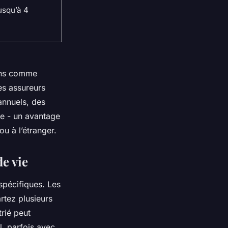
jusqu’à 4
oins comme
les assureurs
annuels, des
ue - un avantage
u à l’étranger.
de vie
spécifiques. Les
rtez plusieurs
rié peut
l, parfois avec