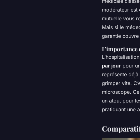
médicale classée
modérateur est d
mutuelle vous r
Mais si le médec
garantie couvre
L'importance d
L’hospitalisation
par jour
pour un 
représente déjà 
grimper vite. C’
microscope. Cert
un atout pour le
pratiquant une a
Comparatif