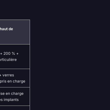
(haut de
r + 200 % +
rticulière
+ verres
pris en charge
ise en charge
es implants