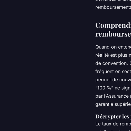
Nora
•
25/04/2026 08:55
•
10 min de lecture
remboursements
Comprendre
rembours
Quand on entend
réalité est plus
de convention. S
fréquent en sec
permet de couvri
“100 %” ne signi
par l’Assurance 
garantie supéri
Décrypter les 
Le taux de remb