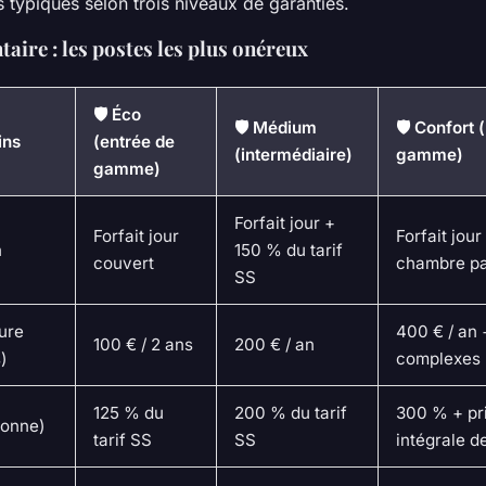
typiques selon trois niveaux de garanties.
taire : les postes les plus onéreux
🛡️ Éco
🛡️ Médium
🛡️ Confort 
ins
(entrée de
(intermédiaire)
gamme)
gamme)
Forfait jour +
Forfait jour
Forfait jou
n
150 % du tarif
couvert
chambre pa
SS
ure
400 € / an 
100 € / 2 ans
200 € / an
)
complexes 
125 % du
200 % du tarif
300 % + pr
ronne)
tarif SS
SS
intégrale d