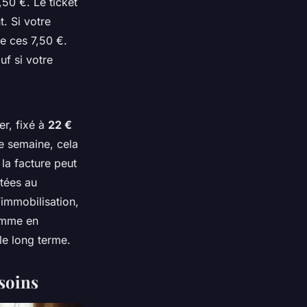
,50 €. Le ticket
. Si votre
e ces 7,50 €.
uf si votre
ier, fixé à
22 €
ne semaine, cela
la facture peut
utées au
’immobilisation,
comme en
le long terme.
soins