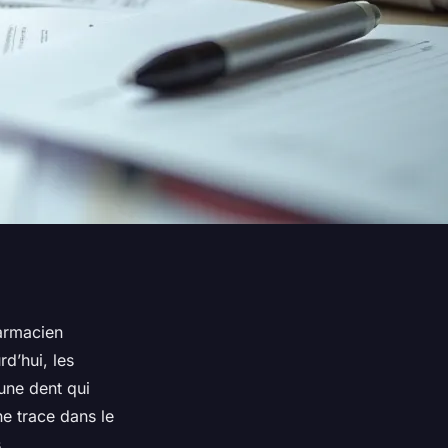
harmacien
rd’hui, les
une dent qui
e trace dans le
s