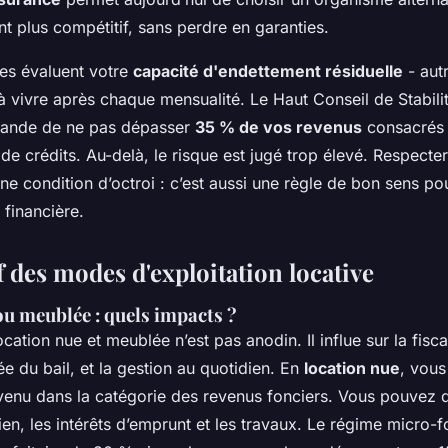
t plus compétitif, sans perdre en garanties.
ues évaluent votre
capacité d'endettement résiduelle
- aut
 à vivre après chaque mensualité. Le Haut Conseil de Stabili
ande de ne pas dépasser
35 % de vos revenus
consacrés
 crédits. Au-delà, le risque est jugé trop élevé. Respecter 
e condition d’octroi : c’est aussi une règle de bon sens po
é financière.
 des modes d'exploitation locative
ou meublée : quels impacts ?
cation nue et meublée n’est pas anodin. Il influe sur la fisca
rée du bail, et la gestion au quotidien. En
location nue
, vous
evenu dans la catégorie des revenus fonciers. Vous pouvez d
tien, les intérêts d’emprunt et les travaux. Le régime micro-