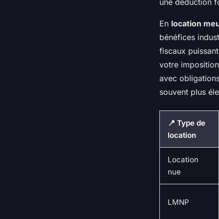
une déduction f
En
location me
bénéfices indust
fiscaux puissan
votre imposition
avec obligations
souvent plus él
📍 Type de
location
Location
nue
LMNP