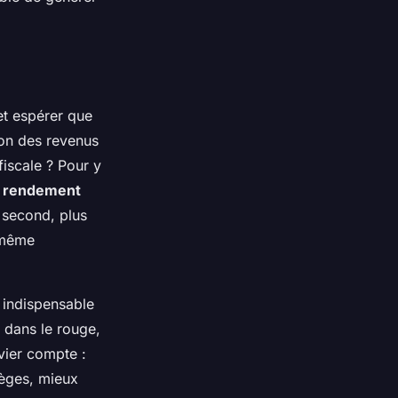
et espérer que
-on des revenus
fiscale ? Pour y
t
rendement
e second, plus
t même
 indispensable
 dans le rouge,
vier compte :
pièges, mieux