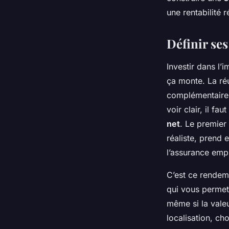
Dulce
•
13/03/2026 20:11
•
11 min de lecture
une rentabilité 
Définir ses
Investir dans l’
ça monte. La réu
complémentaires 
voir clair, il f
net
. Le premier 
réaliste, prend 
l’assurance emp
C’est ce rendem
qui vous permet
même si la vale
localisation, ch