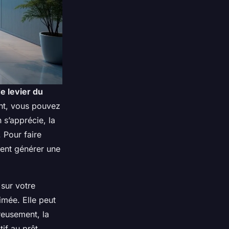
de levier du
nt, vous pouvez
 s’apprécie, la
. Pour faire
ment générer une
 sur votre
imée. Elle peut
reusement, la
if au prêt