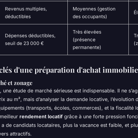
Revenus multiples,
Moyennes (gestion
É
déductibles
des occupants)
Très élevées
Dépenses déductibles,
T
(présence
seuil de 23 000 €
(
permanente)
 clés d'une préparation d'achat immobilie
hé et zonage
, une étude de marché sérieuse est indispensable. Il ne s’a
rix au m², mais d’analyser la demande locative, l’évolutio
uipements (transports, écoles, commerces), et la fiscalité l
 meilleur
rendement locatif
grâce à une forte pression fonci
 y a de candidats locataires, plus la vacance est faible, et p
ers attractifs.