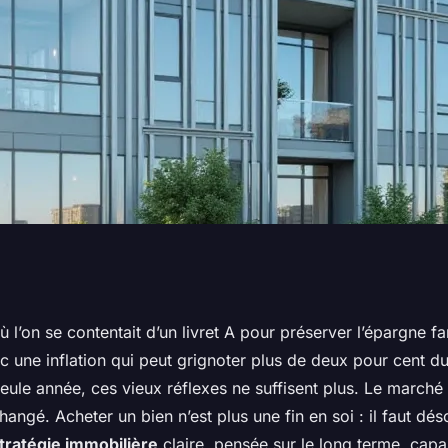
ne stratégie
ù l’on se contentait d’un livret A pour préserver l’épargne fa
c une inflation qui peut grignoter plus de deux pour cent d
 et efficace
eule année, ces vieux réflexes ne suffisent plus. Le marché
ngé. Acheter un bien n’est plus une fin en soi : il faut dé
tratégie immobilière
claire, pensée sur le long terme, cap