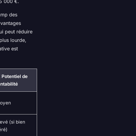
15 000 €.
hamp des
 avantages
i peut réduire
plus lourde,
tive est
 Potentiel de
ntabilité
oyen
evé (si bien
éré)