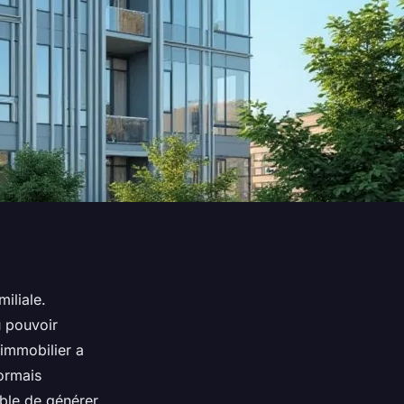
miliale.
u pouvoir
 immobilier a
sormais
able de générer