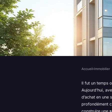
Accueil
›
Immobilier
IMMOBILIER
Comment élaborer u
Il fut un temps o
Aujourd’hui, ave
immobilière rentable
d’achat en une s
profondément cha
construire une
s