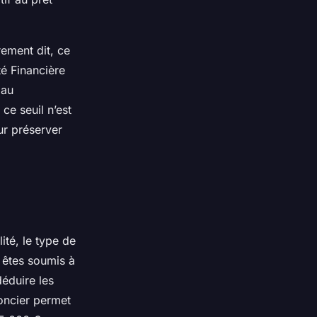
rement dit, ce
té Financière
 au
ce seuil n’est
ur préserver
lité, le type de
 êtes soumis à
éduire les
foncier permet