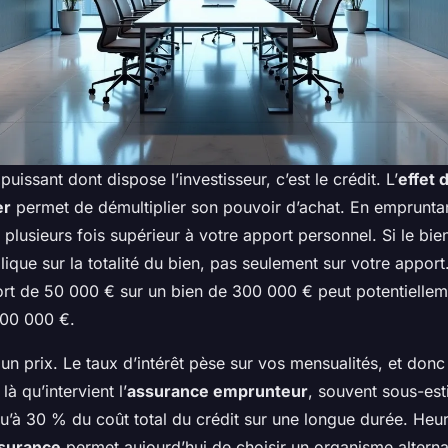
 puissant dont dispose l’investisseur, c’est le crédit. L’
effet 
er
permet de démultiplier son pouvoir d’achat. En emprunta
 plusieurs fois supérieur à votre apport personnel. Si le bien
lique sur la totalité du bien, pas seulement sur votre apport
ort de 50 000 € sur un bien de 300 000 € peut potentielle
300 000 €.
 un prix. Le taux d’intérêt pèse sur vos mensualités, et donc
 là qu’intervient l’
assurance emprunteur
, souvent sous-est
qu’à 30 % du coût total du crédit sur une longue durée. Heu
ssurance
permet aujourd’hui de choisir un organisme alternat