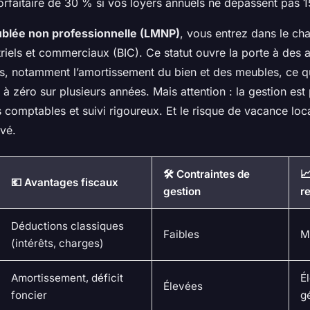
orfaitaire de 30 % si vos loyers annuels ne dépassent pas 
ublée non professionnelle (LMNP)
, vous entrez dans le c
riels et commerciaux (BIC). Ce statut ouvre la porte à des
ts, notamment l’amortissement du bien et des meubles, ce qu
 à zéro sur plusieurs années. Mais attention : la gestion est 
 comptables et suivi rigoureux. Et le risque de vacance loca
evé.
🛠️ Contraintes de
📈
💶 Avantages fiscaux
gestion
re
Déductions classiques
Faibles
M
(intérêts, charges)
Amortissement, déficit
Él
Élevées
foncier
g