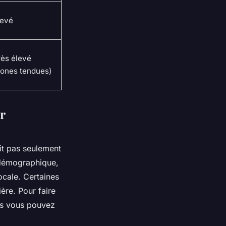
levé
rès élevé
zones tendues)
r
git pas seulement
n démographique,
ocale. Certaines
ère. Pour faire
lus vous pouvez