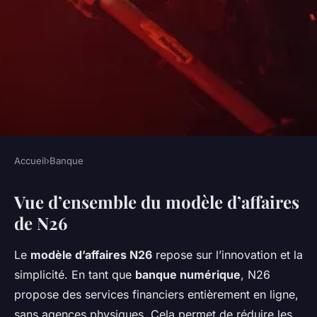
Accueil
›
Banque
BANQUE
Vue d’ensemble du modèle d’affaires
Expliquer le modèle d'affaires
de N26
de N26
Le
modèle d’affaires N26
repose sur l’innovation et la
William
•
8 novembre 2024
•
8 min de lecture
simplicité. En tant que
banque numérique
, N26
propose des services financiers entièrement en ligne,
sans agences physiques. Cela permet de réduire les