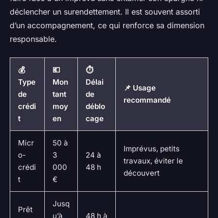
déclencher un surendettement. Il est souvent assorti
d’un accompagnement, ce qui renforce sa dimension
responsable.
💰
💶
⏱
Type
Mon
Délai
📌 Usage
de
tant
de
recommandé
crédi
moy
déblo
t
en
cage
Micr
50 à
Imprévus, petits
o-
3
24 à
travaux, éviter le
crédi
000
48 h
découvert
t
€
Jusq
Prêt
u’à
48 h à