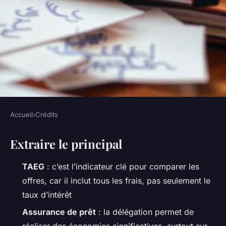
Accueil
›
Crédits
CRÉDITS
Extraire le principal
Top 5 conseils pour
sélectionner le meilleur crédit
TAEG
: c’est l’indicateur clé pour comparer les
offres, car il inclut tous les frais, pas seulement le
Léovigilde
•
23/04/2026 17:20
•
10 min de lecture
taux d’intérêt
Assurance de prêt
: la délégation permet de