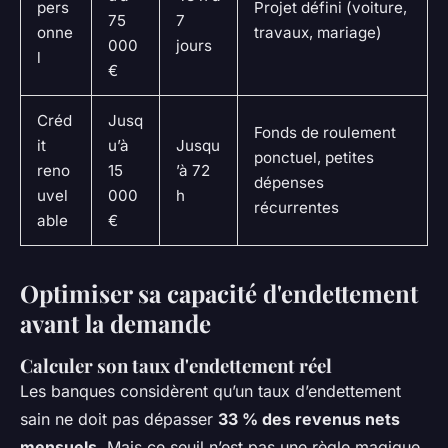
pers
Projet défini (voiture,
75
7
onne
travaux, mariage)
000
jours
l
€
Créd
Jusq
Fonds de roulement
it
u’à
Jusqu
ponctuel, petites
reno
15
’à 72
dépenses
uvel
000
h
récurrentes
able
€
Optimiser sa capacité d'endettement
avant la demande
Calculer son taux d'endettement réel
Les banques considèrent qu’un taux d’endettement
sain ne doit pas dépasser
33 % des revenus nets
mensuels
. Mais ce seuil n’est pas une règle magique